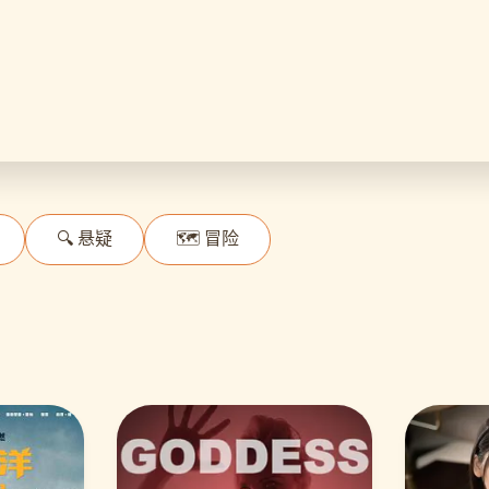
🔍 悬疑
🗺️ 冒险