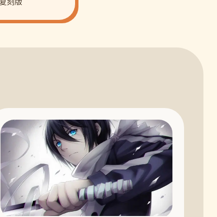
齿孔复刻版