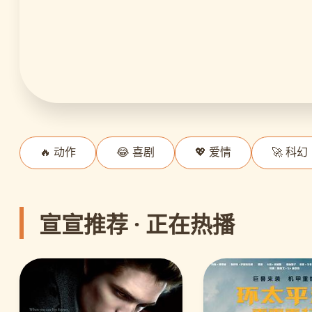
🔥 动作
😂 喜剧
💖 爱情
🚀 科幻
宣宣推荐 · 正在热播