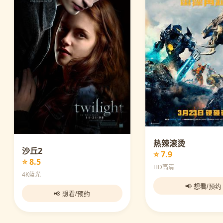
热辣滚烫
沙丘2
⭐ 7.9
⭐ 8.5
HD高清
4K蓝光
📢 想看/预约
📢 想看/预约