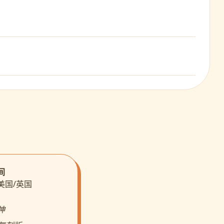
间
· 美国/英国
神