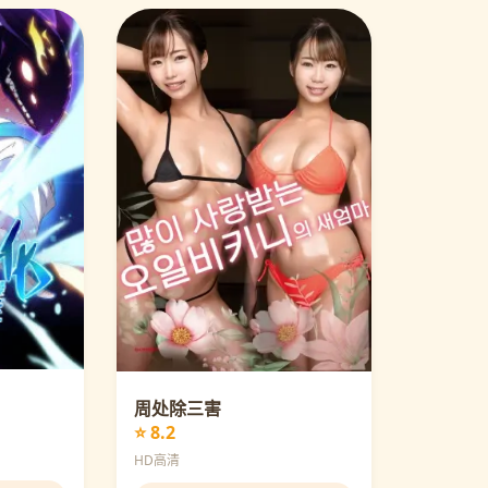
周处除三害
⭐ 8.2
HD高清