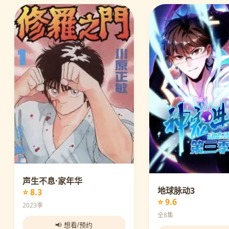
声生不息·家年华
地球脉动3
⭐ 8.3
⭐ 9.6
2023季
全8集
📢 想看/预约