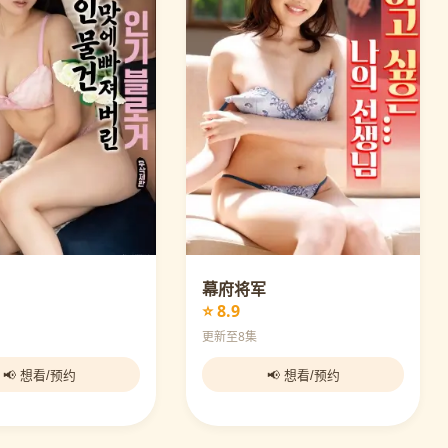
幕府将军
⭐ 8.9
更新至8集
📢 想看/预约
📢 想看/预约