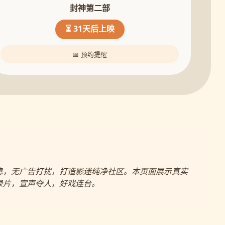
封神第二部
⏳ 31天后上映
📅 预约提醒
息，无广告打扰，打造影迷纯净社区。本页面展示真实
录片，宣声夺人，好戏连台。