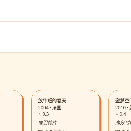
放牛班的春天
盗梦空
2004 · 法国
2010 
⭐ 9.3
⭐ 9.4
催泪神片
高分封