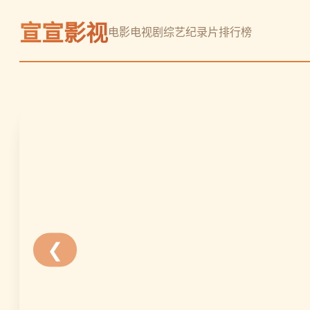
立
宣宣影视
即
电影
电视剧
综艺
纪录片
排行榜
观
看
❮