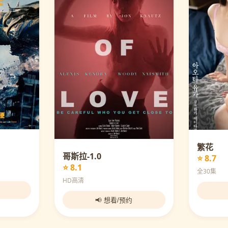
繁花
哥斯拉-1.0
⭐ 8.7
⭐ 8.1
全30集
HD高清
📢 想看/预约